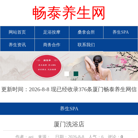
畅泰养生网
网站首页
足浴按摩
桑拿会所
养生SPA
养生资讯
商务合作
联系我们
更新时间：2026-8-8 现已经收录376条厦门畅泰养生网信
息
养生SPA
厦门洗浴店
作者：aqi 来源： 日期：2026-8-8 人气：
6
评论：
0